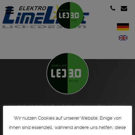
Heerdterbuschstraße 10 ° D-41460 Neuss ° Germany ° Fon +49 (0) 2131 -
761 966 - 0 ° vertrieb@led30.de ° www.led30.de
Wir nutzen Cookies auf unserer Website. Einige von
Impressum | imprint
ihnen sind essenziell, während andere uns helfen, diese
Datenschutzerklärung | Privacy Policy