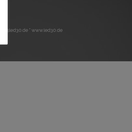
trieb@led30.de ° www.led30.de