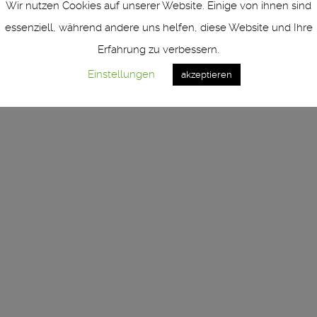
Wir nutzen Cookies auf unserer Website. Einige von ihnen sind
essenziell, während andere uns helfen, diese Website und Ihre
1460 Neuss ° Germany ° Fon +49 (0) 2131 - 761 966 - 0 ° ver
Erfahrung zu verbessern.
Impressum | imprint
Einstellungen
akzeptieren
Datenschutzerklärung | Privacy Policy