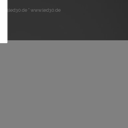
trieb@led30.de ° www.led30.de