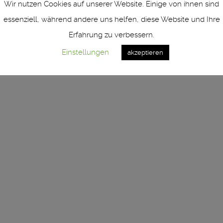
Wir nutzen Cookies auf unserer Website. Einige von ihnen sind
1460 Neuss ° Germany ° Fon +49 (0) 2131 - 761 966 - 0 ° ver
essenziell, während andere uns helfen, diese Website und Ihre
Impressum | imprint
Erfahrung zu verbessern.
Datenschutzerklärung | Privacy Policy
Einstellungen
akzeptieren