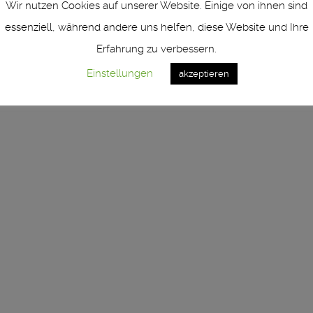
Wir nutzen Cookies auf unserer Website. Einige von ihnen sind
1460 Neuss ° Germany ° Fon +49 (0) 2131 - 761 966 - 0 ° ver
essenziell, während andere uns helfen, diese Website und Ihre
Impressum | imprint
Erfahrung zu verbessern.
Datenschutzerklärung | Privacy Policy
Einstellungen
akzeptieren