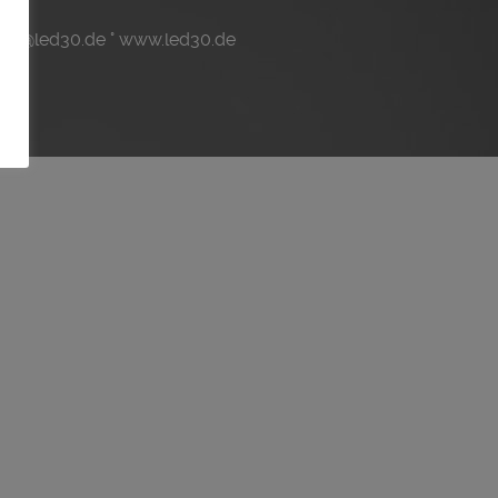
trieb@led30.de ° www.led30.de